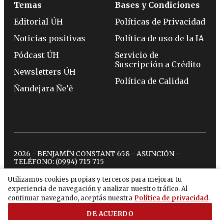
Temas
Bases y Condiciones
Editorial ÚH
Políticas de Privacidad
Noticias positivas
Política de uso de la IA
Pódcast ÚH
Servicio de
Suscripción a Crédito
Newsletters ÚH
Política de Calidad
Ñandejara Ñe’ẽ
2026 - BENJAMÍN CONSTANT 658 - ASUNCIÓN -
TELÉFONO:
(0994) 715 715
Utilizamos cookies propias y terceros para mejorar tu
experiencia de navegación y analizar nuestro tráfico. Al
twitter
instagram
facebook
tiktok
youtube
spotify
continuar navegando, aceptás nuestra
Política de privacidad
.
DE ACUERDO