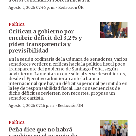
u otros comentarios sobre la iniciativa.
·
Agosto 5, 2026 07:46 p. m.
Redacción ÚH
Política
Critican a gobierno por
encubrir déficit del 3,2% y
piden transparencia y
previsibilidad
En la sesión ordinaria de la Cámara de Senadores, varios
senadores vertieron críticas hacia la política fiscal poco
transparente del gobierno de Santiago Peña, según
advirtieron. Lamentaron que sólo al verse descubiertos,
desde el Ejecutivo admitieran ante la banca
internacional que hay un déficit superior al permitido en
la ley de responsabilidad fiscal. Las consecuencias de
dicho déficit se revierten con recortes, propuso un
senador cartista.
·
Agosto 5, 2026 07:16 p. m.
Redacción ÚH
Política
Peña dice que no habrá
cambios en el manejo de