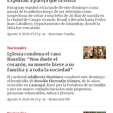
Expulsan a pareja que la tenía
Paraguay expulsó en la tarde de este domingo a una
pareja de brasileños luego de ser detenida como
sospechosa de robar a una beba de 28 días de nacida en
la ciudad de Campo Grande, Brasil, y llevarla hasta Pedro
Juan Caballero, Departamento de Amambay, donde la
niña fue rescatada.
·
Agosto 9, 2026 07:27 p. m.
Marciano Candia
Nacionales
Iglesia condena el caso
Roselín: “Nos duele el
corazón, su muerte hiere a su
familia y a toda la sociedad”
El cardenal
Adalberto Martínez
condenó este domingo
el homicidio de
Roselín Florentín Gómez
, de 14 años,
ocurrido en
Caazapá
. Rezó por la fortaleza de su familia
y por un mayor cuidado hacia los más pequeños,
personas vulnerables, niños y jóvenes.
·
Agosto 9, 2026 06:32 p. m.
Redacción ÚH