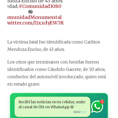
Mendoza Enciso de 43 años
de edad.
#Comunidad1080
📻
#ComunidadMonumental
ic.twitter.com/l1xxdyEW7R
La víctima fatal fue identificada como Carlitos
Mendoza Enciso, de 43 años.
Los otros que terminaron con heridas fueron
identificados como Cándido Garcete, de 50 años,
conductor del automóvil involucrado, quien está
en estado grave.
Recibí las noticias en tu celular, unite
1
al canal de ÚH en WhatsApp 🤩
✓✓
18:47