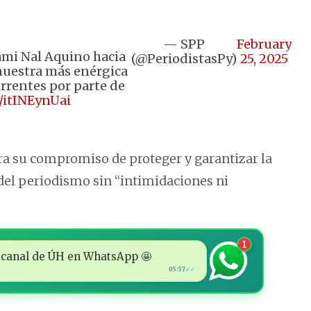
— SPP
February
ami Nal Aquino hacia
(@PeriodistasPy)
25, 2025
nuestra más enérgica
urrentes por parte de
m/itINEynUai
ora su compromiso de proteger y garantizar la
o del periodismo sin “intimidaciones ni
1
 al canal de ÚH en WhatsApp 🤩
05:57
✓✓