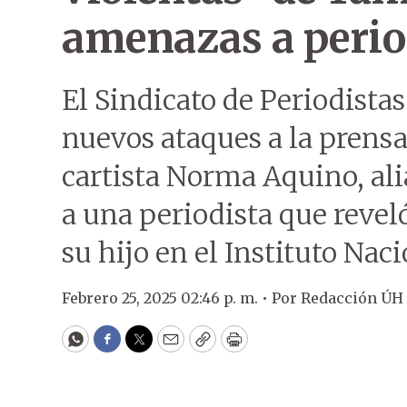
amenazas a perio
El Sindicato de Periodista
nuevos ataques a la prensa
cartista Norma Aquino, al
a una periodista que revel
su hijo en el Instituto Naci
Febrero 25, 2025 02:46 p. m. •
Por
Redacción ÚH
WhatsApp
Facebook
Twitter
Email
Copy
Print