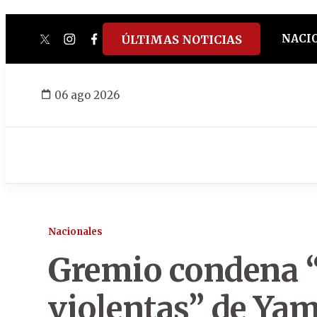
NACI
ÚLTIMAS NOTICIAS
twitter
instagram
facebook
tiktok
youtube
spotify
06 ago 2026
Nacionales
Gremio condena “
violentas” de Yam