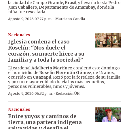
la ciudad de Campo Grande, Brasil, y llevarla hasta Pedro
Juan Caballero, Departamento de Amambay, donde la
niña fue rescatada.
·
Agosto 9, 2026 07:27 p. m.
Marciano Candia
Nacionales
Iglesia condena el caso
Roselín: “Nos duele el
corazón, su muerte hiere a su
familia y a toda la sociedad”
El cardenal
Adalberto Martínez
condenó este domingo
el homicidio de
Roselín Florentín Gómez
, de 14 años,
ocurrido en
Caazapá
. Rezó por la fortaleza de su familia
y por un mayor cuidado hacia los más pequeños,
personas vulnerables, niños y jóvenes.
·
Agosto 9, 2026 06:32 p. m.
Redacción ÚH
Nacionales
Entre yuyos y caminos de
tierra, una partera indígena
salva vidas y desafía el