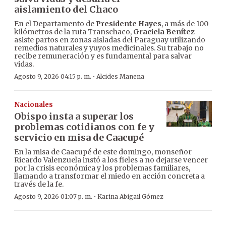
aislamiento del Chaco
En el Departamento de
Presidente Hayes
, a más de 100
kilómetros de la ruta Transchaco,
Graciela Benítez
asiste partos en zonas aisladas del Paraguay utilizando
remedios naturales y yuyos medicinales. Su trabajo no
recibe remuneración y es fundamental para salvar
vidas.
·
Agosto 9, 2026 04:15 p. m.
Alcides Manena
Nacionales
Obispo insta a superar los
problemas cotidianos con fe y
servicio en misa de Caacupé
En la misa de Caacupé de este domingo, monseñor
Ricardo Valenzuela instó a los fieles a no dejarse vencer
por la crisis económica y los problemas familiares,
llamando a transformar el miedo en acción concreta a
través de la fe.
·
Agosto 9, 2026 01:07 p. m.
Karina Abigail Gómez