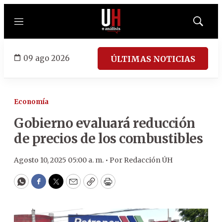
Menú
Mostrar
búsqued
09 ago 2026
ÚLTIMAS NOTICIAS
Economía
Gobierno evaluará reducción
de precios de los combustibles
Agosto 10, 2025 05:00 a. m. •
Por
Redacción ÚH
WhatsApp
Facebook
Twitter
Email
Copy
Print