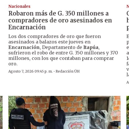
Nacionales
N
Robaron más de G. 350 millones a
compradores de oro asesinados en
Encarnación
Los dos compradores de oro que fueron
E
asesinados a balazos este jueves en
p
Encarnación
, Departamento de
Itapúa
,
e
sufrieron el robo de entre G. 350 millones y 370
a
millones, con los que contaban para comprar
1
oro.
f
v
·
Agosto 7, 2026 09:45 p. m.
Redacción ÚH
l
A