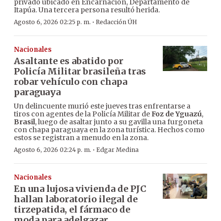
privado ubicado en Encarnación, Departamento de
Itapúa. Una tercera persona resultó herida.
·
Agosto 6, 2026 02:25 p. m.
Redacción ÚH
Nacionales
Asaltante es abatido por
Policía Militar brasileña tras
robar vehículo con chapa
paraguaya
Un delincuente murió este jueves tras enfrentarse a
tiros con agentes de la Policía Militar de
Foz de Yguazú
,
Brasil
, luego de asaltar junto a su gavilla una furgoneta
con chapa paraguaya en la zona turística. Hechos como
estos se registran a menudo en la zona.
·
Agosto 6, 2026 02:24 p. m.
Edgar Medina
Nacionales
En una lujosa vivienda de PJC
hallan laboratorio ilegal de
tirzepatida, el fármaco de
moda para adelgazar