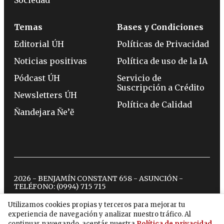
Temas
Bases y Condiciones
Editorial ÚH
Políticas de Privacidad
Noticias positivas
Política de uso de la IA
Pódcast ÚH
Servicio de
Suscripción a Crédito
Newsletters ÚH
Política de Calidad
Ñandejara Ñe’ẽ
2026 - BENJAMÍN CONSTANT 658 - ASUNCIÓN -
TELÉFONO:
(0994) 715 715
Utilizamos cookies propias y terceros para mejorar tu
experiencia de navegación y analizar nuestro tráfico. Al
twitter
instagram
facebook
tiktok
youtube
spotify
continuar navegando, aceptás nuestra
Política de privacidad
.