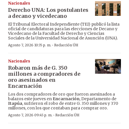
Nacionales
Derecho UNA: Los postulantes
a decano y vicedecano
El Tribunal Electoral Independiente (TEI) publicó la lista
oficial de candidaturas para las elecciones de Decano y
Vicedecano de la Facultad de Derecho y Ciencias
Sociales de la Universidad Nacional de Asunción (UNA).
·
Agosto 7, 2026 10:35 p. m.
Redacción ÚH
Nacionales
Robaron más de G. 350
millones a compradores de
oro asesinados en
Encarnación
Los dos compradores de oro que fueron asesinados a
balazos este jueves en
Encarnación
, Departamento de
Itapúa
, sufrieron el robo de entre G. 350 millones y 370
millones, con los que contaban para comprar oro.
·
Agosto 7, 2026 09:45 p. m.
Redacción ÚH