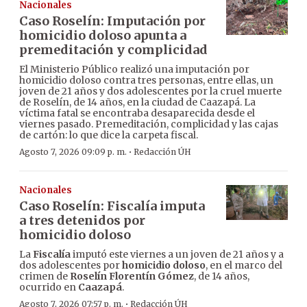
Nacionales
Caso Roselín: Imputación por
homicidio doloso apunta a
premeditación y complicidad
El Ministerio Público realizó una imputación por
homicidio doloso contra tres personas, entre ellas, un
joven de 21 años y dos adolescentes por la cruel muerte
de Roselín, de 14 años, en la ciudad de Caazapá. La
víctima fatal se encontraba desaparecida desde el
viernes pasado. Premeditación, complicidad y las cajas
de cartón: lo que dice la carpeta fiscal.
·
Agosto 7, 2026 09:09 p. m.
Redacción ÚH
Nacionales
Caso Roselín: Fiscalía imputa
a tres detenidos por
homicidio doloso
La
Fiscalía
imputó este viernes a un joven de 21 años y a
dos adolescentes por
homicidio doloso
, en el marco del
crimen de
Roselín Florentín Gómez
, de 14 años,
ocurrido en
Caazapá
.
·
Agosto 7, 2026 07:57 p. m.
Redacción ÚH