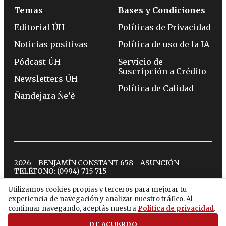
Temas
Bases y Condiciones
Editorial ÚH
Políticas de Privacidad
Noticias positivas
Política de uso de la IA
Pódcast ÚH
Servicio de
Suscripción a Crédito
Newsletters ÚH
Política de Calidad
Ñandejara Ñe’ẽ
2026 - BENJAMÍN CONSTANT 658 - ASUNCIÓN -
TELÉFONO:
(0994) 715 715
Utilizamos cookies propias y terceros para mejorar tu
experiencia de navegación y analizar nuestro tráfico. Al
twitter
instagram
facebook
tiktok
youtube
spotify
continuar navegando, aceptás nuestra
Política de privacidad
.
DE ACUERDO