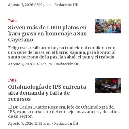
·
Agosto 7, 2026 05:19 p. m.
Redacción ÚH
País
Sirven más de 1.000 platos en
karu guasu en homenaje a San
Cayetano
Feligreses realizaron hoy su tradicional comilona con
una serie de misas en el barrio
Sajonia
, para honrar al
santo patrono de la paz, la salud, el pan y el trabajo.
·
Agosto 7, 2026 04:02 p. m.
Redacción ÚH
País
Oftalmología de IPS enfrenta
alta demanda y falta de
recursos
El Dr. Carlos Duarte Reguera, jefe de Oftalmología del
IPS, expuso en sesión del consejo los avances y desafíos
de su sector.
·
Agosto 7, 2026 11:32 a. m.
Redacción ÚH