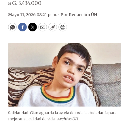
a G. 5.434.000
Mayo 11, 2026 08:21 p. m. •
Por
Redacción ÚH
WhatsApp
Facebook
Twitter
Email
Copy
Print
Solidaridad. Gian aguarda la ayuda de toda la ciudadanía para
mejorar su calidad de vida.
Archivo ÚH.