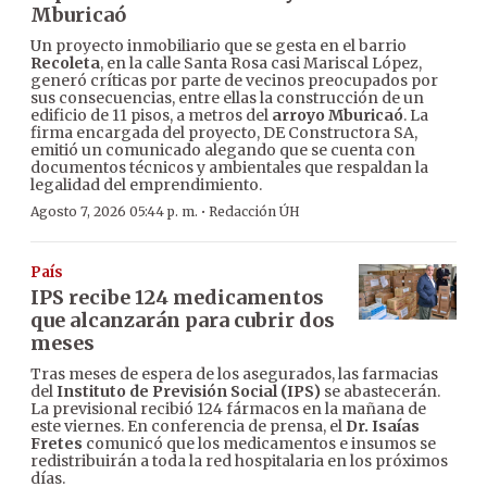
Mburicaó
Un proyecto inmobiliario que se gesta en el barrio
Recoleta
, en la calle Santa Rosa casi Mariscal López,
generó críticas por parte de vecinos preocupados por
sus consecuencias, entre ellas la construcción de un
edificio de 11 pisos, a metros del
arroyo Mburicaó
. La
firma encargada del proyecto, DE Constructora SA,
emitió un comunicado alegando que se cuenta con
documentos técnicos y ambientales que respaldan la
legalidad del emprendimiento.
·
Agosto 7, 2026 05:44 p. m.
Redacción ÚH
País
IPS recibe 124 medicamentos
que alcanzarán para cubrir dos
meses
Tras meses de espera de los asegurados, las farmacias
del
Instituto de Previsión Social (IPS)
se abastecerán.
La previsional recibió 124 fármacos en la mañana de
este viernes. En conferencia de prensa, el
Dr. Isaías
Fretes
comunicó que los medicamentos e insumos se
redistribuirán a toda la red hospitalaria en los próximos
días.