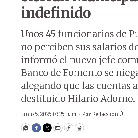
indefinido
Unos 45 funcionarios de P
no perciben sus salarios d
informó el nuevo jefe com
Banco de Fomento se niega
alegando que las cuentas 
destituido Hilario Adorno.
Junio 5, 2025 03:25 p. m. •
Por
Redacción ÚH
WhatsApp
Facebook
Twitter
Email
Copy
Print