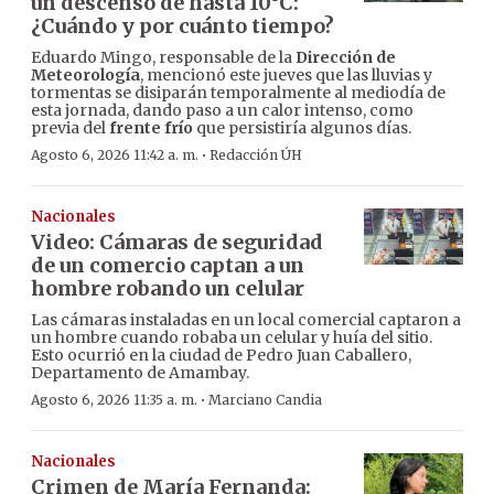
un descenso de hasta 10°C:
¿Cuándo y por cuánto tiempo?
Eduardo Mingo, responsable de la
Dirección de
Meteorología
, mencionó este jueves que las lluvias y
tormentas se disiparán temporalmente al mediodía de
esta jornada, dando paso a un calor intenso, como
previa del
frente frío
que persistiría algunos días.
·
Agosto 6, 2026 11:42 a. m.
Redacción ÚH
Nacionales
Video: Cámaras de seguridad
de un comercio captan a un
hombre robando un celular
Las cámaras instaladas en un local comercial captaron a
un hombre cuando robaba un celular y huía del sitio.
Esto ocurrió en la ciudad de Pedro Juan Caballero,
Departamento de Amambay.
·
Agosto 6, 2026 11:35 a. m.
Marciano Candia
Nacionales
Crimen de María Fernanda: