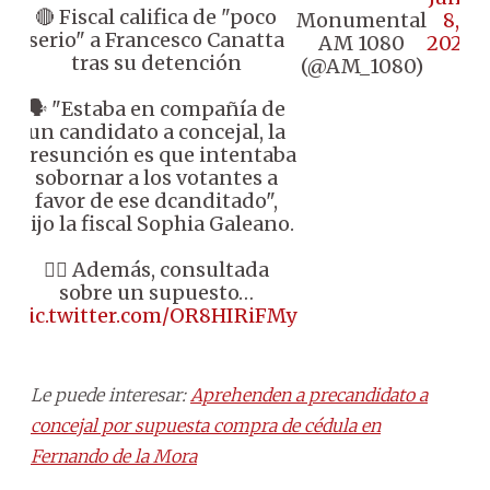
🔴 Fiscal califica de "poco
Monumental
8,
serio" a Francesco Canatta
AM 1080
2026
tras su detención
(@AM_1080)
🗣️ "Estaba en compañía de
un candidato a concejal, la
presunción es que intentaba
sobornar a los votantes a
favor de ese dcanditado",
dijo la fiscal Sophia Galeano.
👉🏼 Además, consultada
sobre un supuesto…
pic.twitter.com/OR8HIRiFMy
Le puede interesar:
Aprehenden a precandidato a
concejal por supuesta compra de cédula en
Fernando de la Mora