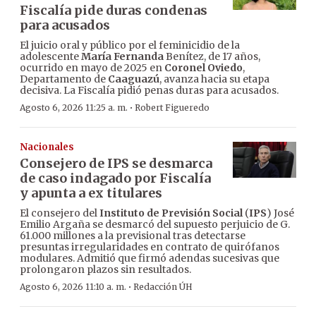
Fiscalía pide duras condenas
para acusados
El juicio oral y público por el feminicidio de la
adolescente
María Fernanda
Benítez, de 17 años,
ocurrido en mayo de 2025 en
Coronel Oviedo
,
Departamento de
Caaguazú
, avanza hacia su etapa
decisiva. La Fiscalía pidió penas duras para acusados.
·
Agosto 6, 2026 11:25 a. m.
Robert Figueredo
Nacionales
Consejero de IPS se desmarca
de caso indagado por Fiscalía
y apunta a ex titulares
El consejero del
Instituto de Previsión Social
(
IPS
) José
Emilio Argaña se desmarcó del supuesto perjuicio de G.
61.000 millones a la previsional tras detectarse
presuntas irregularidades en contrato de quirófanos
modulares. Admitió que firmó adendas sucesivas que
prolongaron plazos sin resultados.
·
Agosto 6, 2026 11:10 a. m.
Redacción ÚH