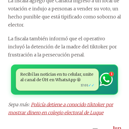
La fiscala agregó que Canatta ingresó a un local de
votación e indujo a personas a vender su voto, un
hecho punible que está tipificado como soborno al
elector.
La fiscala también informó que el operativo
incluyó la detención de la madre del tiktoker por
frustración a la persecución penal.
Recibí las noticias en tu celular, unite
1
al canal de ÚH en WhatsApp 🤩
✓✓
17:01
Sepa más:
Policía detiene a conocido tiktoker por
mostrar dinero en colegio electoral de Luque
—
June