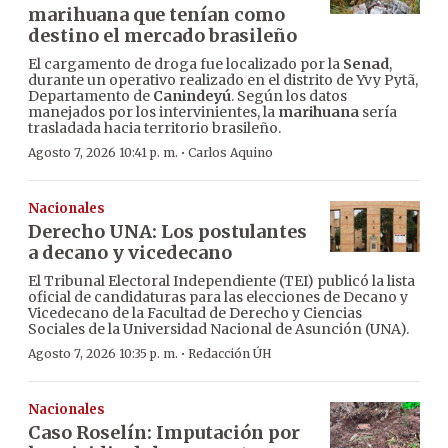
marihuana que tenían como
destino el mercado brasileño
El cargamento de droga fue localizado por la
Senad
,
durante un operativo realizado en el distrito de Yvy Pytã,
Departamento de
Canindeyú
. Según los datos
manejados por los intervinientes, la
marihuana
sería
trasladada hacia territorio brasileño.
·
Agosto 7, 2026 10:41 p. m.
Carlos Aquino
Nacionales
Derecho UNA: Los postulantes
a decano y vicedecano
El Tribunal Electoral Independiente (TEI) publicó la lista
oficial de candidaturas para las elecciones de Decano y
Vicedecano de la Facultad de Derecho y Ciencias
Sociales de la Universidad Nacional de Asunción (UNA).
·
Agosto 7, 2026 10:35 p. m.
Redacción ÚH
Nacionales
Caso Roselín: Imputación por