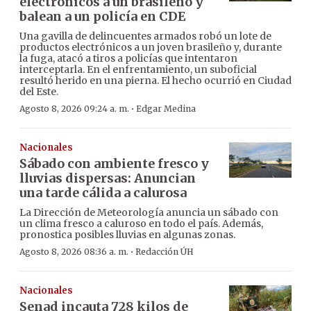
electrónicos a un brasileño y
balean a un policía en CDE
Una gavilla de delincuentes armados robó un lote de
productos electrónicos a un joven brasileño y, durante
la fuga, atacó a tiros a policías que intentaron
interceptarla. En el enfrentamiento, un suboficial
resultó herido en una pierna. El hecho ocurrió en Ciudad
del Este.
·
Agosto 8, 2026 09:24 a. m.
Edgar Medina
Nacionales
Sábado con ambiente fresco y
lluvias dispersas: Anuncian
una tarde cálida a calurosa
La Dirección de Meteorología anuncia un sábado con
un clima fresco a caluroso en todo el país. Además,
pronostica posibles lluvias en algunas zonas.
·
Agosto 8, 2026 08:36 a. m.
Redacción ÚH
Nacionales
Senad incauta 728 kilos de