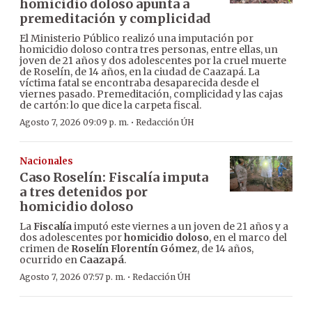
homicidio doloso apunta a
premeditación y complicidad
El Ministerio Público realizó una imputación por
homicidio doloso contra tres personas, entre ellas, un
joven de 21 años y dos adolescentes por la cruel muerte
de Roselín, de 14 años, en la ciudad de Caazapá. La
víctima fatal se encontraba desaparecida desde el
viernes pasado. Premeditación, complicidad y las cajas
de cartón: lo que dice la carpeta fiscal.
·
Agosto 7, 2026 09:09 p. m.
Redacción ÚH
Nacionales
Caso Roselín: Fiscalía imputa
a tres detenidos por
homicidio doloso
La
Fiscalía
imputó este viernes a un joven de 21 años y a
dos adolescentes por
homicidio doloso
, en el marco del
crimen de
Roselín Florentín Gómez
, de 14 años,
ocurrido en
Caazapá
.
·
Agosto 7, 2026 07:57 p. m.
Redacción ÚH