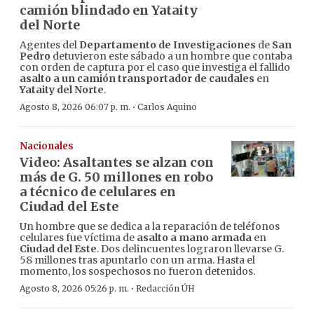
camión blindado en Yataity
del Norte
Agentes del
Departamento de Investigaciones
de
San
Pedro
detuvieron este sábado a un hombre que contaba
con orden de captura por el caso que investiga el fallido
asalto a un camión transportador de caudales
en
Yataity del Norte
.
·
Agosto 8, 2026 06:07 p. m.
Carlos Aquino
Nacionales
Video: Asaltantes se alzan con
más de G. 50 millones en robo
a técnico de celulares en
Ciudad del Este
Un hombre que se dedica a la reparación de teléfonos
celulares fue víctima de
asalto a mano armada
en
Ciudad del Este
. Dos delincuentes lograron llevarse G.
58 millones tras apuntarlo con un arma. Hasta el
momento, los sospechosos no fueron detenidos.
·
Agosto 8, 2026 05:26 p. m.
Redacción ÚH