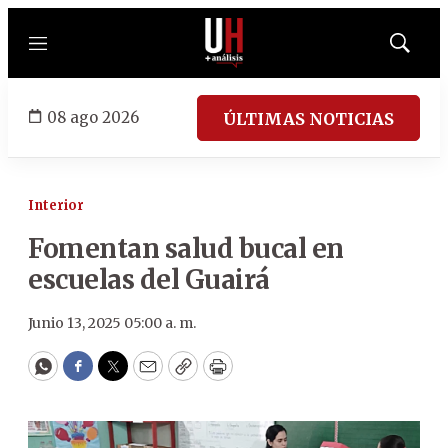
Menú
Mostrar
búsqued
08 ago 2026
ÚLTIMAS NOTICIAS
Interior
Fomentan salud bucal en
escuelas del Guairá
Junio 13, 2025 05:00 a. m.
WhatsApp
Facebook
Twitter
Email
Copy
Print