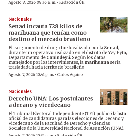
·
Agosto 8, 2026 08:36 a. m.
Redacción ÚH
Nacionales
Senad incauta 728 kilos de
marihuana que tenían como
destino el mercado brasileño
El cargamento de droga fue localizado por la
Senad
,
durante un operativo realizado en el distrito de Yvy Pytã,
Departamento de
Canindeyú
. Según los datos
manejados por los intervinientes, la
marihuana
sería
trasladada hacia territorio brasileño.
·
Agosto 7, 2026 10:41 p. m.
Carlos Aquino
Nacionales
Derecho UNA: Los postulantes
a decano y vicedecano
El Tribunal Electoral Independiente (TEI) publicó la lista
oficial de candidaturas para las elecciones de Decano y
Vicedecano de la Facultad de Derecho y Ciencias
Sociales de la Universidad Nacional de Asunción (UNA).
·
Agosto 7, 2026 10:35 p. m.
Redacción ÚH