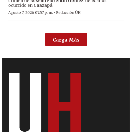
crimen de
Roselín Florentín Gómez
, de 14 años,
ocurrido en
Caazapá
.
·
Agosto 7, 2026 07:57 p. m.
Redacción ÚH
Carga Más