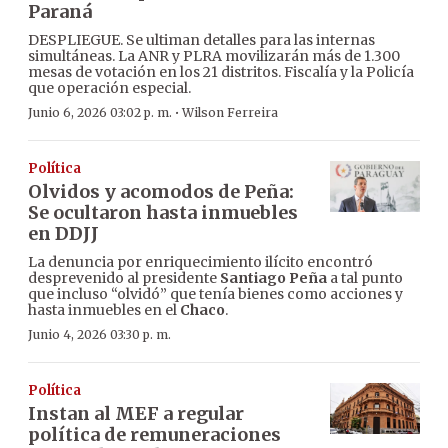
Paraná
DESPLIEGUE. Se ultiman detalles para las internas
simultáneas. La ANR y PLRA movilizarán más de 1.300
mesas de votación en los 21 distritos. Fiscalía y la Policía
que operación especial.
·
Junio 6, 2026 03:02 p. m.
Wilson Ferreira
Política
Olvidos y acomodos de Peña:
Se ocultaron hasta inmuebles
en DDJJ
La denuncia por enriquecimiento ilícito encontró
desprevenido al presidente
Santiago Peña
a tal punto
que incluso “olvidó” que tenía bienes como acciones y
hasta inmuebles en el
Chaco
.
Junio 4, 2026 03:30 p. m.
Política
Instan al MEF a regular
política de remuneraciones