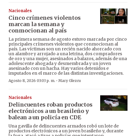
Nacionales
Cinco crímenes violentos
marcan la semana y
conmocionan al país
La primera semana de agosto estuvo marcada por cinco
principales crímenes violentos que conmocionan al
país. Las víctimas son un recién nacido ahorcado con
un alambre y arrojado a una letrina, dos compradores
de oro y una mujer, asesinados a balazos, además de una
adolescente ahogada y desmembrada y un joven
asesinado con un hacha. Hay varios detenidos e
imputados en el marco de las distintas investigaciones.
·
Agosto 8, 2026 03:03 p. m.
Mary Glezcu
Nacionales
Delincuentes roban productos
electrónicos a un brasileño y
balean a un policía en CDE
Una gavilla de delincuentes armados robó un lote de
productos electrónicos a un joven brasileño y, durante
la fuga, atacó a tiros a policías que intentaron