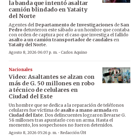
la banda que intentó asaltar
camión blindado en Yataity
del Norte
Agentes del
Departamento de Investigaciones
de
San
Pedro
detuvieron este sábado a un hombre que contaba
con orden de captura por el caso que investiga el fallido
asalto a un camión transportador de caudales
en
Yataity del Norte
.
·
Agosto 8, 2026 06:07 p. m.
Carlos Aquino
Nacionales
Video: Asaltantes se alzan con
más de G. 50 millones en robo
a técnico de celulares en
Ciudad del Este
Un hombre que se dedica a la reparación de teléfonos
celulares fue víctima de
asalto a mano armada
en
Ciudad del Este
. Dos delincuentes lograron llevarse G.
58 millones tras apuntarlo con un arma. Hasta el
momento, los sospechosos no fueron detenidos.
·
Agosto 8, 2026 05:26 p. m.
Redacción ÚH