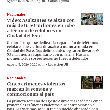
·
Agosto 8, 2026 06:07 p. m.
Carlos Aquino
Nacionales
Video: Asaltantes se alzan con
más de G. 50 millones en robo
a técnico de celulares en
Ciudad del Este
Un hombre que se dedica a la reparación de teléfonos
celulares fue víctima de
asalto a mano armada
en
Ciudad del Este
. Dos delincuentes lograron llevarse G.
58 millones tras apuntarlo con un arma. Hasta el
momento, los sospechosos no fueron detenidos.
·
Agosto 8, 2026 05:26 p. m.
Redacción ÚH
Nacionales
Cinco crímenes violentos
marcan la semana y
conmocionan al país
La primera semana de agosto estuvo marcada por cinco
principales crímenes violentos que conmocionan al
país. Las víctimas son un recién nacido ahorcado con