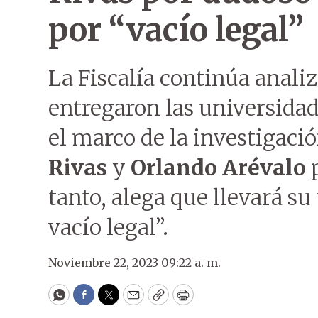
por “vacío legal”
La Fiscalía continúa anal
entregaron las universida
el marco de la investigació
Rivas
y
Orlando Arévalo
p
tanto, alega que llevará 
vacío legal”.
Noviembre 22, 2023 09:22 a. m.
WhatsApp
Facebook
Twitter
Email
Copy
Print