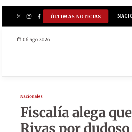
NACI
ÚLTIMAS NOTICIAS
twitter
instagram
facebook
tiktok
youtube
spotify
06 ago 2026
Nacionales
Fiscalía alega qu
Rivas por dudoso t