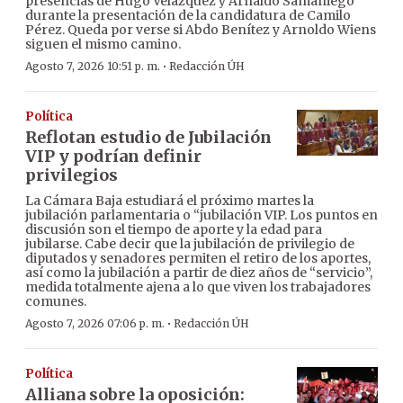
presencias de Hugo Velázquez y Arnaldo Samaniego
durante la presentación de la candidatura de Camilo
Pérez. Queda por verse si Abdo Benítez y Arnoldo Wiens
siguen el mismo camino.
·
Agosto 7, 2026 10:51 p. m.
Redacción ÚH
Política
Reflotan estudio de Jubilación
VIP y podrían definir
privilegios
La Cámara Baja estudiará el próximo martes la
jubilación parlamentaria o “jubilación VIP. Los puntos en
discusión son el tiempo de aporte y la edad para
jubilarse. Cabe decir que la jubilación de privilegio de
diputados y senadores permiten el retiro de los aportes,
así como la jubilación a partir de diez años de “servicio”,
medida totalmente ajena a lo que viven los trabajadores
comunes.
·
Agosto 7, 2026 07:06 p. m.
Redacción ÚH
Política
Alliana sobre la oposición: