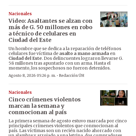
Nacionales
Video: Asaltantes se alzan con
más de G. 50 millones en robo
a técnico de celulares en
Ciudad del Este
Un hombre que se dedica a la reparación de teléfonos
celulares fue víctima de
asalto a mano armada
en
Ciudad del Este
. Dos delincuentes lograron llevarse G.
58 millones tras apuntarlo con un arma. Hasta el
momento, los sospechosos no fueron detenidos.
·
Agosto 8, 2026 05:26 p. m.
Redacción ÚH
Nacionales
Cinco crímenes violentos
marcan la semana y
conmocionan al país
La primera semana de agosto estuvo marcada por cinco
principales crímenes violentos que conmocionan al
país. Las víctimas son un recién nacido ahorcado con
un alambre y arrojado a una letrina, dos compradores