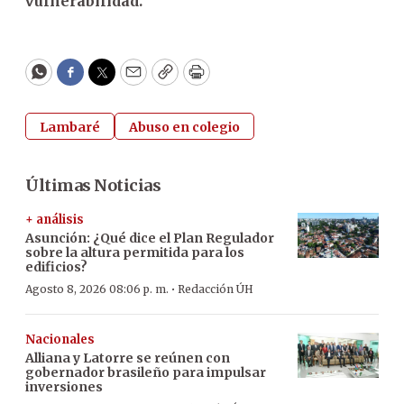
vulnerabilidad.
WhatsApp
Facebook
Twitter
Email
Copy
Print
Lambaré
Abuso en colegio
Últimas Noticias
+ análisis
Asunción: ¿Qué dice el Plan Regulador
sobre la altura permitida para los
edificios?
·
Agosto 8, 2026 08:06 p. m.
Redacción ÚH
Nacionales
Alliana y Latorre se reúnen con
gobernador brasileño para impulsar
inversiones