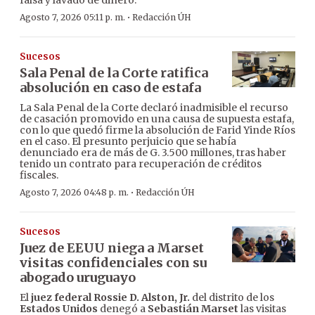
falsa y lavado de dinero.
·
Agosto 7, 2026 05:11 p. m.
Redacción ÚH
Sucesos
Sala Penal de la Corte ratifica
absolución en caso de estafa
La Sala Penal de la Corte declaró inadmisible el recurso
de casación promovido en una causa de supuesta estafa,
con lo que quedó firme la absolución de Farid Yinde Ríos
en el caso. El presunto perjuicio que se había
denunciado era de más de G. 3.500 millones, tras haber
tenido un contrato para recuperación de créditos
fiscales.
·
Agosto 7, 2026 04:48 p. m.
Redacción ÚH
Sucesos
Juez de EEUU niega a Marset
visitas confidenciales con su
abogado uruguayo
El
juez federal Rossie D. Alston, Jr.
del distrito de los
Estados Unidos
denegó a
Sebastián Marset
las visitas