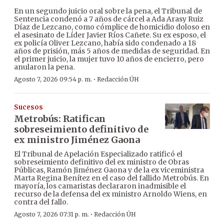
En un segundo juicio oral sobre la pena, el Tribunal de
Sentencia condenó a 7 años de cárcel a Ada Arasy Ruiz
Díaz de Lezcano, como cómplice de homicidio doloso en
el asesinato de Líder Javier Ríos Cañete. Su ex esposo, el
ex policía Oliver Lezcano, había sido condenado a 18
años de prisión, más 5 años de medidas de seguridad. En
el primer juicio, la mujer tuvo 10 años de encierro, pero
anularon la pena.
·
Agosto 7, 2026 09:54 p. m.
Redacción ÚH
Sucesos
Metrobús: Ratifican
sobreseimiento definitivo de
ex ministro Jiménez Gaona
El Tribunal de Apelación Especializado ratificó el
sobreseimiento definitivo del ex ministro de Obras
Públicas, Ramón Jiménez Gaona y de la ex viceministra
Marta Regina Benítez en el caso del fallido Metrobús. En
mayoría, los camaristas declararon inadmisible el
recurso de la defensa del ex ministro Arnoldo Wiens, en
contra del fallo.
·
Agosto 7, 2026 07:31 p. m.
Redacción ÚH