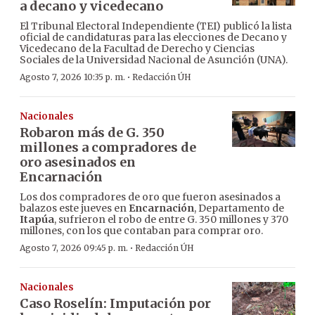
a decano y vicedecano
El Tribunal Electoral Independiente (TEI) publicó la lista
oficial de candidaturas para las elecciones de Decano y
Vicedecano de la Facultad de Derecho y Ciencias
Sociales de la Universidad Nacional de Asunción (UNA).
·
Agosto 7, 2026 10:35 p. m.
Redacción ÚH
Nacionales
Robaron más de G. 350
millones a compradores de
oro asesinados en
Encarnación
Los dos compradores de oro que fueron asesinados a
balazos este jueves en
Encarnación
, Departamento de
Itapúa
, sufrieron el robo de entre G. 350 millones y 370
millones, con los que contaban para comprar oro.
·
Agosto 7, 2026 09:45 p. m.
Redacción ÚH
Nacionales
Caso Roselín: Imputación por