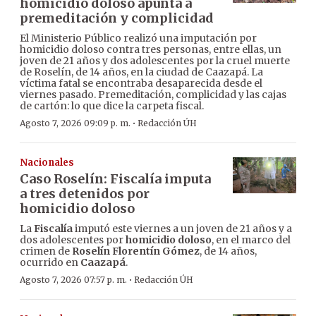
homicidio doloso apunta a
premeditación y complicidad
El Ministerio Público realizó una imputación por
homicidio doloso contra tres personas, entre ellas, un
joven de 21 años y dos adolescentes por la cruel muerte
de Roselín, de 14 años, en la ciudad de Caazapá. La
víctima fatal se encontraba desaparecida desde el
viernes pasado. Premeditación, complicidad y las cajas
de cartón: lo que dice la carpeta fiscal.
·
Agosto 7, 2026 09:09 p. m.
Redacción ÚH
Nacionales
Caso Roselín: Fiscalía imputa
a tres detenidos por
homicidio doloso
La
Fiscalía
imputó este viernes a un joven de 21 años y a
dos adolescentes por
homicidio doloso
, en el marco del
crimen de
Roselín Florentín Gómez
, de 14 años,
ocurrido en
Caazapá
.
·
Agosto 7, 2026 07:57 p. m.
Redacción ÚH