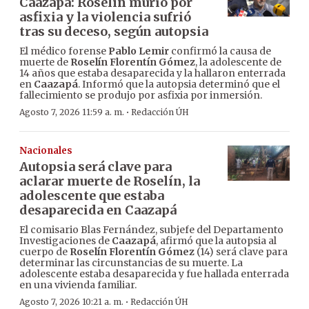
Caazapá: Roselín murió por
asfixia y la violencia sufrió
tras su deceso, según autopsia
El médico forense
Pablo Lemir
confirmó la causa de
muerte de
Roselín Florentín Gómez
, la adolescente de
14 años que estaba desaparecida y la hallaron enterrada
en
Caazapá
. Informó que la autopsia determinó que el
fallecimiento se produjo por asfixia por inmersión.
·
Agosto 7, 2026 11:59 a. m.
Redacción ÚH
Nacionales
Autopsia será clave para
aclarar muerte de Roselín, la
adolescente que estaba
desaparecida en Caazapá
El comisario Blas Fernández, subjefe del Departamento
Investigaciones de
Caazapá
, afirmó que la autopsia al
cuerpo de
Roselín Florentín Gómez
(14) será clave para
determinar las circunstancias de su muerte. La
adolescente estaba desaparecida y fue hallada enterrada
en una vivienda familiar.
·
Agosto 7, 2026 10:21 a. m.
Redacción ÚH