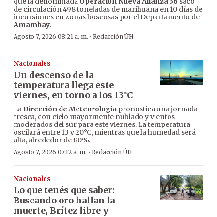
que la denominada
Operación Nueva Alianza 56
sacó
de circulación 498 toneladas de marihuana en 10 días de
incursiones en zonas boscosas por el Departamento de
Amambay
.
·
Agosto 7, 2026 08:21 a. m.
Redacción ÚH
Nacionales
Un descenso de la
temperatura llega este
viernes, en torno a los 13°C
La
Dirección de Meteorología
pronostica una jornada
fresca, con cielo mayormente nublado y vientos
moderados del sur para este viernes. La temperatura
oscilará entre 13 y 20°C, mientras que la humedad será
alta, alrededor de 80%.
·
Agosto 7, 2026 07:12 a. m.
Redacción ÚH
Nacionales
Lo que tenés que saber:
Buscando oro hallan la
muerte, Brítez libre y