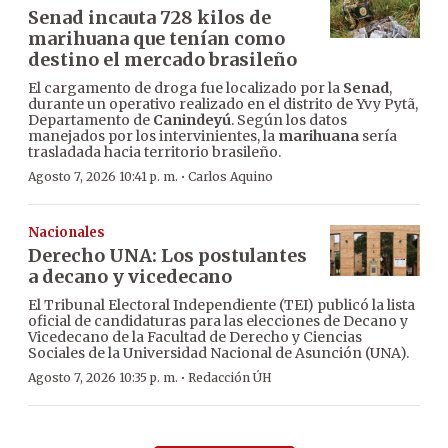
Senad incauta 728 kilos de
marihuana que tenían como
destino el mercado brasileño
El cargamento de droga fue localizado por la
Senad
,
durante un operativo realizado en el distrito de Yvy Pytã,
Departamento de
Canindeyú
. Según los datos
manejados por los intervinientes, la
marihuana
sería
trasladada hacia territorio brasileño.
·
Agosto 7, 2026 10:41 p. m.
Carlos Aquino
Nacionales
Derecho UNA: Los postulantes
a decano y vicedecano
El Tribunal Electoral Independiente (TEI) publicó la lista
oficial de candidaturas para las elecciones de Decano y
Vicedecano de la Facultad de Derecho y Ciencias
Sociales de la Universidad Nacional de Asunción (UNA).
·
Agosto 7, 2026 10:35 p. m.
Redacción ÚH