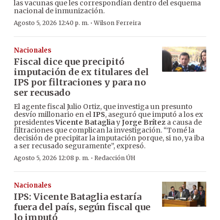
las vacunas que les correspondían dentro del esquema
nacional de inmunización.
·
Agosto 5, 2026 12:40 p. m.
Wilson Ferreira
Nacionales
Fiscal dice que precipitó
imputación de ex titulares del
IPS por filtraciones y para no
ser recusado
El agente fiscal Julio Ortiz, que investiga un presunto
desvío millonario en el
IPS
, aseguró que imputó a los ex
presidentes
Vicente Bataglia
y
Jorge Brítez
a causa de
filtraciones que complican la investigación. “Tomé la
decisión de precipitar la imputación porque, si no, ya iba
a ser recusado seguramente”, expresó.
·
Agosto 5, 2026 12:08 p. m.
Redacción ÚH
Nacionales
IPS: Vicente Bataglia estaría
fuera del país, según fiscal que
lo imputó