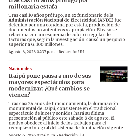
tras casi 10 años prófugo por
millonaria estafa
Tras casi 10 años prófugo, un ex funcionario de la
Administración Nacional de Electricidad (ANDE)
fue
detenido por una condena por estafa, producción de
documentos no auténticos y apropiación. El caso se
relaciona con un esquema de cobro irregular de
facturas que, según la investigación, causó un perjuicio
superior a G. 100 millones.
·
Agosto 6, 2026 04:37 p. m.
Redacción ÚH
Nacionales
Itaipú pone pausa a uno de sus
mayores espectáculos para
modernizar: ¿Qué cambios se
vienen?
Tras casi 24 años de funcionamiento, la iluminación
monumental de Itaipú, consistente en el tradicional
espectáculo de luces y sonidos, hará su última
presentación al público este sábado 8 de agosto. El
motivo obedece al inicio de los trabajos para el
reemplazo integral del sistema de iluminación vigente.
·
Agosto 6, 2026 01:46 p. m.
Redacción ÚH