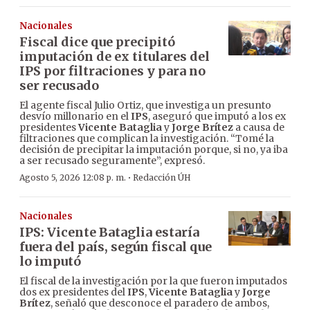
Nacionales
Fiscal dice que precipitó
imputación de ex titulares del
IPS por filtraciones y para no
ser recusado
El agente fiscal Julio Ortiz, que investiga un presunto
desvío millonario en el
IPS
, aseguró que imputó a los ex
presidentes
Vicente Bataglia
y
Jorge Brítez
a causa de
filtraciones que complican la investigación. “Tomé la
decisión de precipitar la imputación porque, si no, ya iba
a ser recusado seguramente”, expresó.
·
Agosto 5, 2026 12:08 p. m.
Redacción ÚH
Nacionales
IPS: Vicente Bataglia estaría
fuera del país, según fiscal que
lo imputó
El fiscal de la investigación por la que fueron imputados
dos ex presidentes del
IPS
,
Vicente Bataglia
y
Jorge
Brítez
, señaló que desconoce el paradero de ambos,