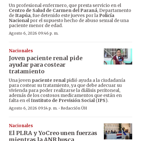
Un profesional enfermero, que presta servicio en el
Centro de Salud de Carmen del Paraná
, Departamento
de
Itapúa
, fue detenido este jueves por la
Policía
Nacional
por el supuesto hecho de abuso sexual de una
paciente menor de edad.
Agosto 6, 2026 09:46 p. m.
Nacionales
Joven paciente renal pide
ayudar para costear
tratamiento
Una joven
paciente renal
pidió ayuda a la ciudadanía
para costear su tratamiento, ya que debe adecuar su
vivienda para poder realizarse la diálisis peritoneal,
además de los costosos medicamentos que están en
falta en el
Instituto de Previsión Social
(
IPS
).
·
Agosto 6, 2026 09:14 p. m.
Redacción ÚH
Nacionales
El PLRA y YoCreo unen fuerzas
mientras la ANR busca