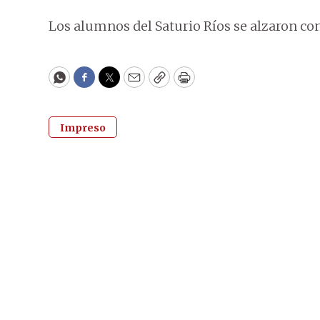
Los alumnos del Saturio Ríos se alzaron con
WhatsApp
Facebook
Twitter
Email
Copy
Print
Impreso