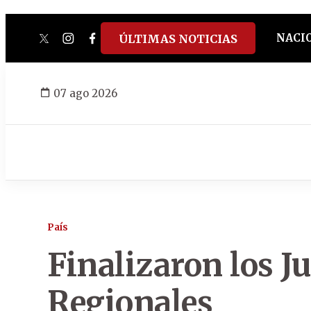
NACI
ÚLTIMAS NOTICIAS
twitter
instagram
facebook
tiktok
youtube
spotify
07 ago 2026
País
Finalizaron los J
Regionales