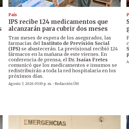
País
P
IPS recibe 124 medicamentos que
s
alcanzarán para cubrir dos meses
Tras meses de espera de los asegurados, las
F
farmacias del
Instituto de Previsión Social
c
(IPS)
se abastecerán. La previsional recibió 124
S
fármacos en la mañana de este viernes. En
p
conferencia de prensa, el
Dr. Isaías Fretes
A
comunicó que los medicamentos e insumos se
redistribuirán a toda la red hospitalaria en los
próximos días.
·
Agosto 7, 2026 05:19 p. m.
Redacción ÚH