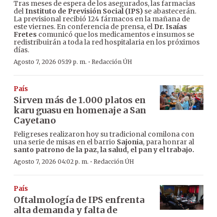
Tras meses de espera de los asegurados, las farmacias
del
Instituto de Previsión Social (IPS)
se abastecerán.
La previsional recibió 124 fármacos en la mañana de
este viernes. En conferencia de prensa, el
Dr. Isaías
Fretes
comunicó que los medicamentos e insumos se
redistribuirán a toda la red hospitalaria en los próximos
días.
·
Agosto 7, 2026 05:19 p. m.
Redacción ÚH
País
Sirven más de 1.000 platos en
karu guasu en homenaje a San
Cayetano
Feligreses realizaron hoy su tradicional comilona con
una serie de misas en el barrio
Sajonia
, para honrar al
santo patrono de la paz, la salud, el pan y el trabajo.
·
Agosto 7, 2026 04:02 p. m.
Redacción ÚH
País
Oftalmología de IPS enfrenta
alta demanda y falta de