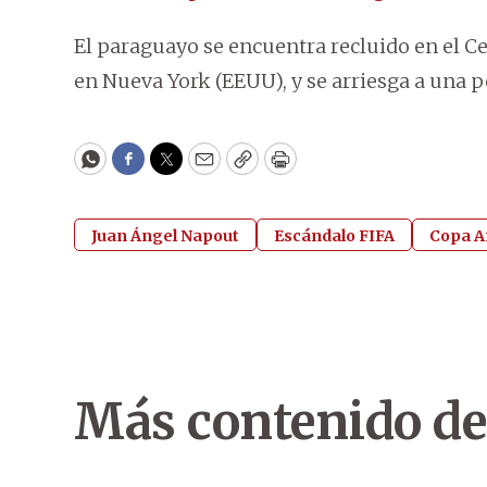
El paraguayo se encuentra recluido en el C
en Nueva York (EEUU), y se arriesga a una
WhatsApp
Facebook
Twitter
Email
Copy
Print
Juan Ángel Napout
Escándalo FIFA
Copa A
Más contenido de