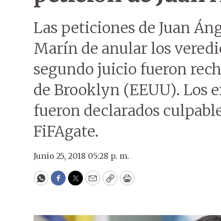
Las peticiones de Juan Án
Marín de anular los veredi
segundo juicio fueron rech
de Brooklyn (EEUU). Los e
fueron declarados culpabl
FiFAgate.
Junio 25, 2018 05:28 p. m.
WhatsApp
Facebook
Twitter
Email
Copy
Print