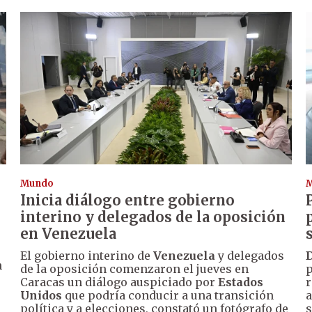
Mundo
Inicia diálogo entre gobierno
interino y delegados de la oposición
en Venezuela
El gobierno interino de
Venezuela
y delegados
n
de la oposición comenzaron el jueves en
p
Caracas un diálogo auspiciado por
Estados
r
Unidos
que podría conducir a una transición
a
política y a elecciones, constató un fotógrafo de
s