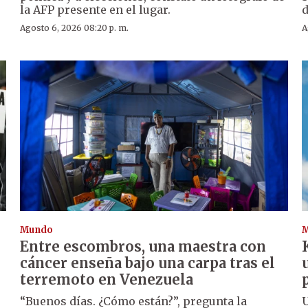
la AFP presente en el lugar.
d
Agosto 6, 2026 08:20 p. m.
A
Mundo
Entre escombros, una maestra con
cáncer enseña bajo una carpa tras el
terremoto en Venezuela
“Buenos días. ¿Cómo están?”, pregunta la
U