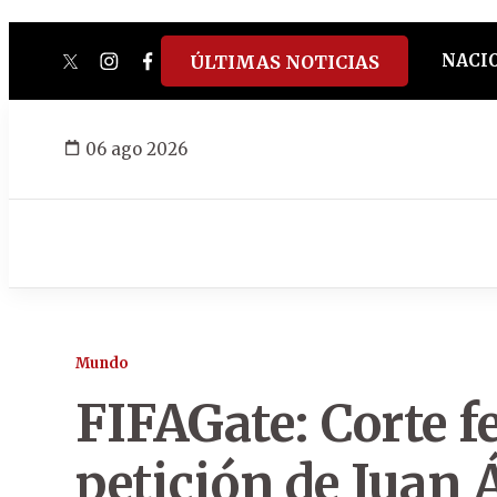
NACI
ÚLTIMAS NOTICIAS
twitter
instagram
facebook
tiktok
youtube
spotify
06 ago 2026
Mundo
FIFAGate: Corte f
petición de Juan