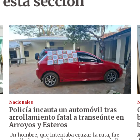
 esta sección
Nacionales
N
Policía incauta un automóvil tras
arrollamiento fatal a transeúnte en
Arroyos y Esteros
Un hombre, que intentaba cruzar la ruta, fue
A