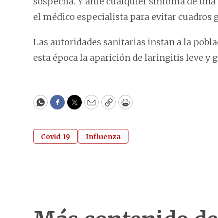
sospecha. Y ante cualquier síntoma de una 
el médico especialista para evitar cuadros 
Las autoridades sanitarias instan a la pobl
esta época la aparición de laringitis leve y 
WhatsApp
Facebook
Twitter
Email
Copy
Print
Covid-19
Influenza