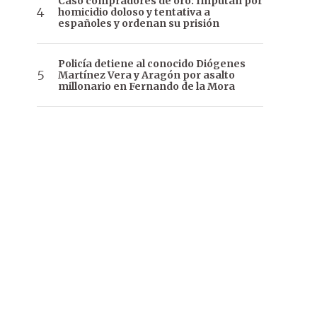
Caso compradores de oro: Imputan por
homicidio doloso y tentativa a
españoles y ordenan su prisión
Policía detiene al conocido Diógenes
Martínez Vera y Aragón por asalto
millonario en Fernando de la Mora