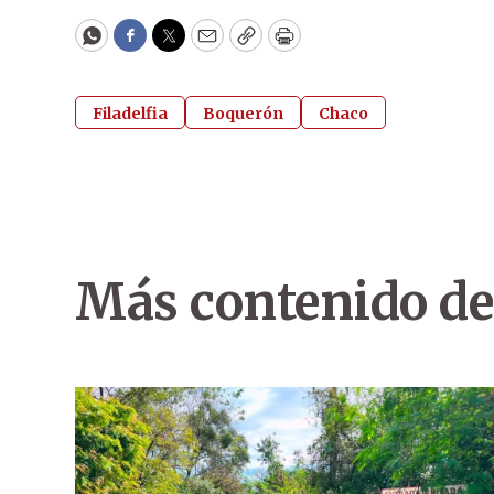
WhatsApp
Facebook
Twitter
Email
Copy
Print
Filadelfia
Boquerón
Chaco
Más contenido de