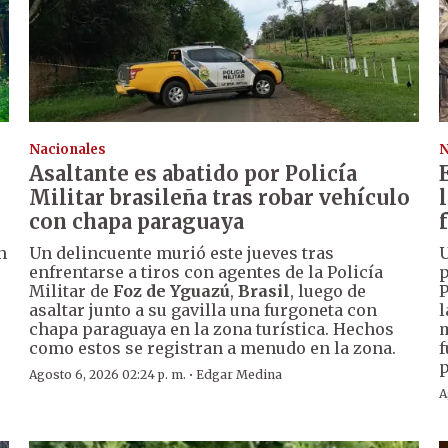
Nacionales
N
Asaltante es abatido por Policía
Militar brasileña tras robar vehículo
con chapa paraguaya
n
Un delincuente murió este jueves tras
U
enfrentarse a tiros con agentes de la Policía
p
Militar de
Foz de Yguazú
,
Brasil
, luego de
P
asaltar junto a su gavilla una furgoneta con
l
chapa paraguaya en la zona turística. Hechos
m
como estos se registran a menudo en la zona.
f
p
·
Agosto 6, 2026 02:24 p. m.
Edgar Medina
A