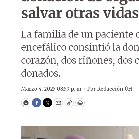
salvar otras vidas
La familia de un paciente
encefálico consintió la do
corazón, dos riñones, dos 
donados.
Marzo 4, 2025 08:59 p. m. •
Por
Redacción ÚH
WhatsApp
Facebook
Twitter
Email
Copy
Print