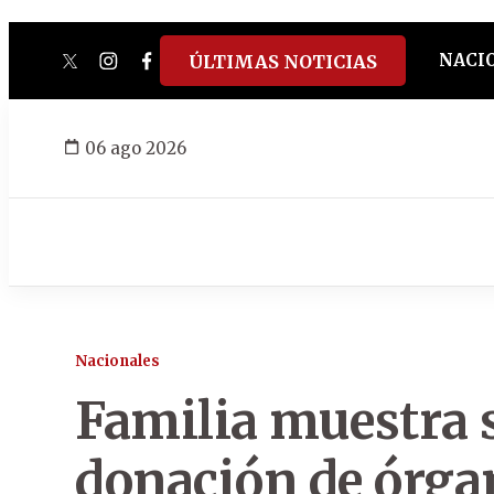
NACI
ÚLTIMAS NOTICIAS
twitter
instagram
facebook
tiktok
youtube
spotify
06 ago 2026
Nacionales
Familia muestra s
donación de órga