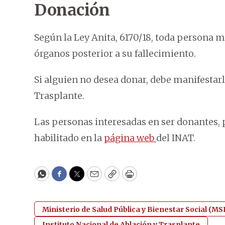
Donación
Según la Ley Anita, 6170/18, toda persona 
órganos posterior a su fallecimiento.
Si alguien no desea donar, debe manifestarlo
Trasplante.
Las personas interesadas en ser donantes, 
habilitado en la
página web
del INAT.
WhatsApp
Facebook
Twitter
Email
Copy
Print
Ministerio de Salud Pública y Bienestar Social (M
Instituto Nacional de Ablación y Trasplante