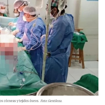
os córneas y tejidos óseos.
Foto: Gentileza.