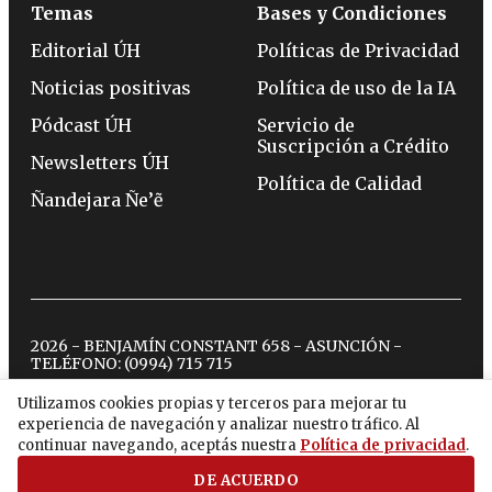
Temas
Bases y Condiciones
Editorial ÚH
Políticas de Privacidad
Noticias positivas
Política de uso de la IA
Pódcast ÚH
Servicio de
Suscripción a Crédito
Newsletters ÚH
Política de Calidad
Ñandejara Ñe’ẽ
2026 - BENJAMÍN CONSTANT 658 - ASUNCIÓN -
TELÉFONO:
(0994) 715 715
Utilizamos cookies propias y terceros para mejorar tu
experiencia de navegación y analizar nuestro tráfico. Al
twitter
instagram
facebook
tiktok
youtube
spotify
continuar navegando, aceptás nuestra
Política de privacidad
.
DE ACUERDO