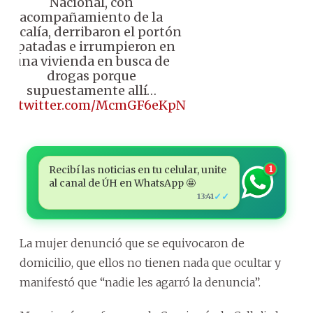
Nacional, con
acompañamiento de la
Fiscalía, derribaron el portón
a patadas e irrumpieron en
una vivienda en busca de
drogas porque
supuestamente allí…
pic.twitter.com/McmGF6eKpN
Recibí las noticias en tu celular, unite
1
al canal de ÚH en WhatsApp 🤩
✓✓
13:41
La mujer denunció que se equivocaron de
domicilio, que ellos no tienen nada que ocultar y
manifestó que “nadie les agarró la denuncia”.