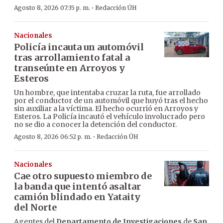
·
Agosto 8, 2026 07:35 p. m.
Redacción ÚH
Nacionales
Policía incauta un automóvil
tras arrollamiento fatal a
transeúnte en Arroyos y
Esteros
Un hombre, que intentaba cruzar la ruta, fue arrollado
por el conductor de un automóvil que huyó tras el hecho
sin auxiliar a la víctima. El hecho ocurrió en Arroyos y
Esteros. La Policía incautó el vehículo involucrado pero
no se dio a conocer la detención del conductor.
·
Agosto 8, 2026 06:52 p. m.
Redacción ÚH
Nacionales
Cae otro supuesto miembro de
la banda que intentó asaltar
camión blindado en Yataity
del Norte
Agentes del
Departamento de Investigaciones
de
San