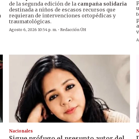
p
de la segunda edición de la
campaña solidaria
u
destinada a niños de escasos recursos que
t
a
requieran de intervenciones ortopédicas y
p
traumatológicas.
a
·
Agosto 6, 2026 10:54 p. m.
Redacción ÚH
v
A
Nacionales
N
Sigue prófugo el presunto autor del