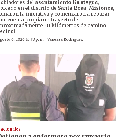
obladores del
asentamiento Ka’atygue
,
bicado en el distrito de
Santa Rosa
,
Misiones
,
omaron la iniciativa y comenzaron a reparar
or cuenta propia un trayecto de
proximadamente 30 kilómetros de camino
ecinal.
·
gosto 6, 2026 10:38 p. m.
Vanessa Rodríguez
acionales
Detienen a enfermero por supuesto