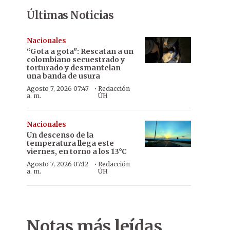
Últimas Noticias
Nacionales
“Gota a gota": Rescatan a un
colombiano secuestrado y
torturado y desmantelan
una banda de usura
·
Agosto 7, 2026 07:47
Redacción
a. m.
ÚH
Nacionales
Un descenso de la
temperatura llega este
viernes, en torno a los 13°C
·
Agosto 7, 2026 07:12
Redacción
a. m.
ÚH
Notas más leídas