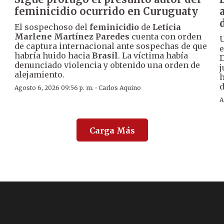
feminicidio ocurrido en Curuguaty
El sospechoso del
feminicidio
de
Leticia
Marlene Martínez Paredes
cuenta con orden
U
de captura internacional ante sospechas de que
e
habría huido hacia
Brasil
. La víctima había
denunciado violencia y obtenido una orden de
j
alejamiento.
h
d
·
Agosto 6, 2026 09:56 p. m.
Carlos Aquino
A
Carga Más