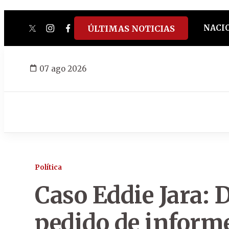
NACI
ÚLTIMAS NOTICIAS
twitter
instagram
facebook
tiktok
youtube
spotify
07 ago 2026
Política
Caso Eddie Jara:
pedido de informe