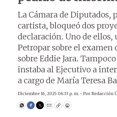
La Cámara de Diputados, p
cartista, bloqueó dos proy
declaración. Uno de ellos,
Petropar sobre el examen 
sobre Eddie Jara. Tampoco
instaba al Ejecutivo a inte
a cargo de María Teresa Ba
Diciembre 16, 2025 06:33 p. m. •
Por
Redacción 
WhatsApp
Facebook
Twitter
Email
Copy
Print