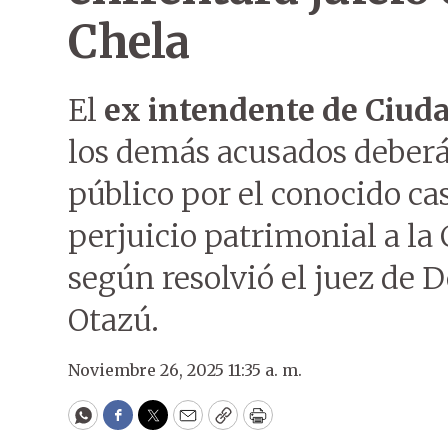
Chela
El
ex intendente de Ciuda
los demás acusados deberán
público por el conocido ca
perjuicio patrimonial a la
según resolvió el juez de
Otazú.
Noviembre 26, 2025 11:35 a. m.
WhatsApp
Facebook
Twitter
Email
Copy
Print