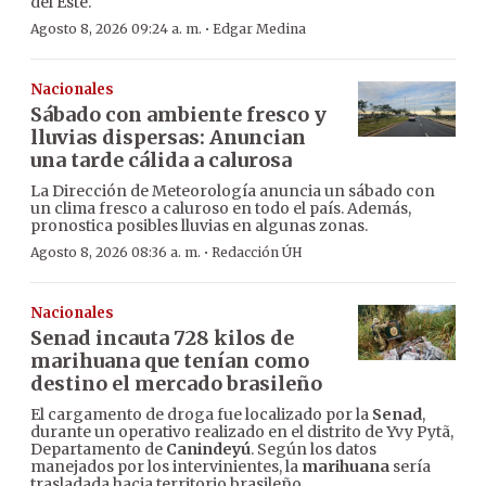
del Este.
·
Agosto 8, 2026 09:24 a. m.
Edgar Medina
Nacionales
Sábado con ambiente fresco y
lluvias dispersas: Anuncian
una tarde cálida a calurosa
La Dirección de Meteorología anuncia un sábado con
un clima fresco a caluroso en todo el país. Además,
pronostica posibles lluvias en algunas zonas.
·
Agosto 8, 2026 08:36 a. m.
Redacción ÚH
Nacionales
Senad incauta 728 kilos de
marihuana que tenían como
destino el mercado brasileño
El cargamento de droga fue localizado por la
Senad
,
durante un operativo realizado en el distrito de Yvy Pytã,
Departamento de
Canindeyú
. Según los datos
manejados por los intervinientes, la
marihuana
sería
trasladada hacia territorio brasileño.