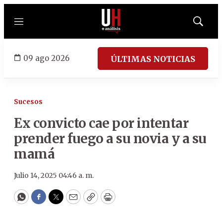
Menú
Mostrar
búsqued
09 ago 2026
ÚLTIMAS NOTICIAS
Sucesos
Ex convicto cae por intentar
prender fuego a su novia y a su
mamá
Julio 14, 2025 04:46 a. m.
WhatsApp
Facebook
Twitter
Email
Copy
Print