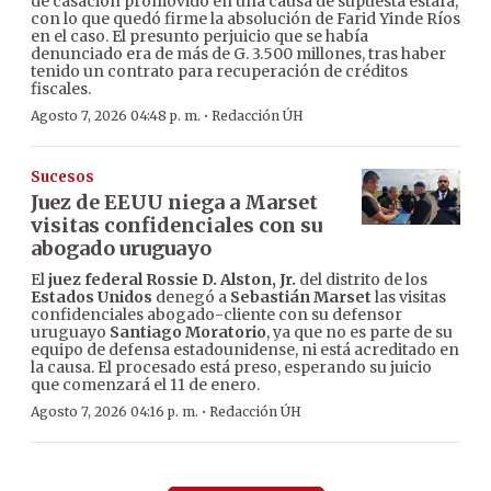
de casación promovido en una causa de supuesta estafa,
con lo que quedó firme la absolución de Farid Yinde Ríos
en el caso. El presunto perjuicio que se había
denunciado era de más de G. 3.500 millones, tras haber
tenido un contrato para recuperación de créditos
fiscales.
·
Agosto 7, 2026 04:48 p. m.
Redacción ÚH
Sucesos
Juez de EEUU niega a Marset
visitas confidenciales con su
abogado uruguayo
El
juez federal Rossie D. Alston, Jr.
del distrito de los
Estados Unidos
denegó a
Sebastián Marset
las visitas
confidenciales abogado-cliente con su defensor
uruguayo
Santiago Moratorio
, ya que no es parte de su
equipo de defensa estadounidense, ni está acreditado en
la causa. El procesado está preso, esperando su juicio
que comenzará el 11 de enero.
·
Agosto 7, 2026 04:16 p. m.
Redacción ÚH