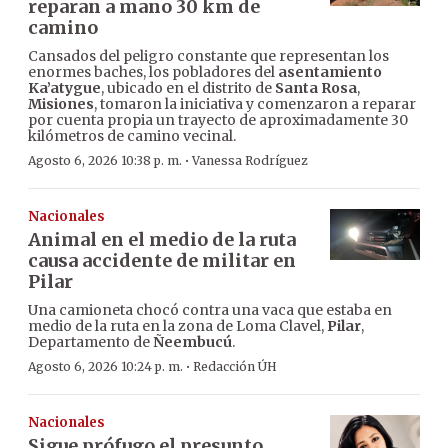
reparan a mano 30 km de
camino
Cansados del peligro constante que representan los
enormes baches, los pobladores del
asentamiento
Ka’atygue
, ubicado en el distrito de
Santa Rosa
,
Misiones
, tomaron la iniciativa y comenzaron a reparar
por cuenta propia un trayecto de aproximadamente 30
kilómetros de camino vecinal.
·
Agosto 6, 2026 10:38 p. m.
Vanessa Rodríguez
Nacionales
Animal en el medio de la ruta
causa accidente de militar en
Pilar
Una camioneta chocó contra una vaca que estaba en
medio de la ruta en la zona de Loma Clavel,
Pilar
,
Departamento de
Ñeembucú
.
·
Agosto 6, 2026 10:24 p. m.
Redacción ÚH
Nacionales
Sigue prófugo el presunto