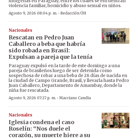
indígenas en Paraguay, entre los cuales se encuentran
violencia familiar, homicidio y abuso sexual en niños.
·
Agosto 9, 2026 08:04 p. m.
Redacción ÚH
Nacionales
Rescatan en Pedro Juan
Caballero a beba que habría
sido robada en Brasil:
Expulsan a pareja que la tenía
Paraguay expulsó en la tarde de este domingo a una
pareja de brasileños luego de ser detenida como
sospechosa de robar a una beba de 28 días de nacida en
la ciudad de Campo Grande, Brasil, y llevarla hasta Pedro
Juan Caballero, Departamento de Amambay, donde la
niña fue rescatada.
·
Agosto 9, 2026 07:27 p. m.
Marciano Candia
Nacionales
Iglesia condena el caso
Roselín: “Nos duele el
corazón, su muerte hiere a su