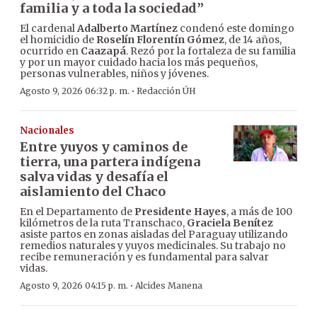
familia y a toda la sociedad”
El cardenal
Adalberto Martínez
condenó este domingo
el homicidio de
Roselín Florentín Gómez
, de 14 años,
ocurrido en
Caazapá
. Rezó por la fortaleza de su familia
y por un mayor cuidado hacia los más pequeños,
personas vulnerables, niños y jóvenes.
·
Agosto 9, 2026 06:32 p. m.
Redacción ÚH
Nacionales
Entre yuyos y caminos de
tierra, una partera indígena
salva vidas y desafía el
aislamiento del Chaco
En el Departamento de
Presidente Hayes
, a más de 100
kilómetros de la ruta Transchaco,
Graciela Benítez
asiste partos en zonas aisladas del Paraguay utilizando
remedios naturales y yuyos medicinales. Su trabajo no
recibe remuneración y es fundamental para salvar
vidas.
·
Agosto 9, 2026 04:15 p. m.
Alcides Manena