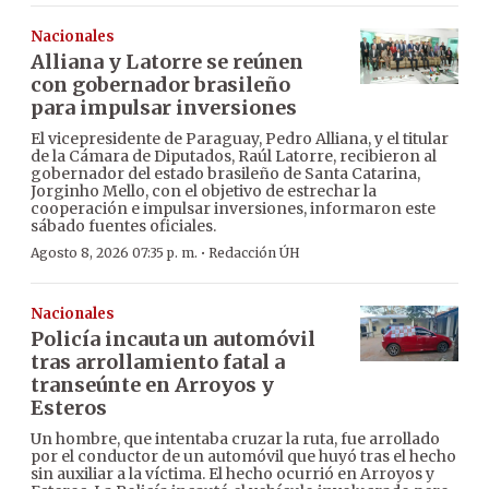
Nacionales
Alliana y Latorre se reúnen
con gobernador brasileño
para impulsar inversiones
El vicepresidente de Paraguay, Pedro Alliana, y el titular
de la Cámara de Diputados, Raúl Latorre, recibieron al
gobernador del estado brasileño de Santa Catarina,
Jorginho Mello, con el objetivo de estrechar la
cooperación e impulsar inversiones, informaron este
sábado fuentes oficiales.
·
Agosto 8, 2026 07:35 p. m.
Redacción ÚH
Nacionales
Policía incauta un automóvil
tras arrollamiento fatal a
transeúnte en Arroyos y
Esteros
Un hombre, que intentaba cruzar la ruta, fue arrollado
por el conductor de un automóvil que huyó tras el hecho
sin auxiliar a la víctima. El hecho ocurrió en Arroyos y