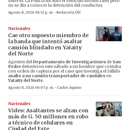
Esteros. La Policía incautó el vehículo involucrado pero
no se dio a conocer la detención del conductor.
·
Agosto 8, 2026 06:52 p. m.
Redacción ÚH
Nacionales
Cae otro supuesto miembro de
la banda que intentó asaltar
camión blindado en Yataity
del Norte
Agentes del
Departamento de Investigaciones
de
San
Pedro
detuvieron este sábado a un hombre que contaba
con orden de captura por el caso que investiga el fallido
asalto a un camión transportador de caudales
en
Yataity del Norte
.
·
Agosto 8, 2026 06:07 p. m.
Carlos Aquino
Nacionales
Video: Asaltantes se alzan con
más de G. 50 millones en robo
a técnico de celulares en
Ciudad del Este