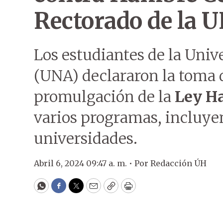
Rectorado de la 
Los estudiantes de la Uni
(UNA) declararon la toma d
promulgación de la
Ley H
varios programas, incluye
universidades.
Abril 6, 2024 09:47 a. m. •
Por
Redacción ÚH
WhatsApp
Facebook
Twitter
Email
Copy
Print