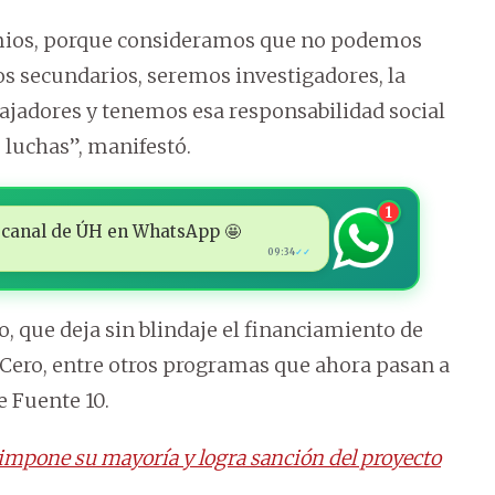
emios, porque consideramos que no podemos
s secundarios, seremos investigadores, la
bajadores y tenemos esa responsabilidad social
 luchas”, manifestó.
1
 al canal de ÚH en WhatsApp 🤩
09:34
✓✓
ro, que deja sin blindaje el financiamiento de
l Cero, entre otros programas que ahora pasan a
e Fuente 10.
 impone su mayoría y logra sanción del proyecto