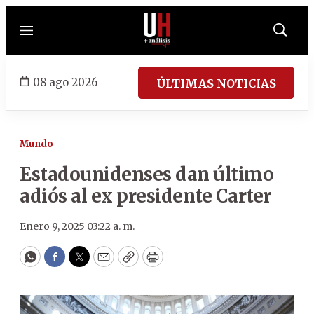
Menú
Mostrar
búsqued
08 ago 2026
ÚLTIMAS NOTICIAS
Mundo
Estadounidenses dan último
adiós al ex presidente Carter
Enero 9, 2025 03:22 a. m.
WhatsApp
Facebook
Twitter
Email
Copy
Print