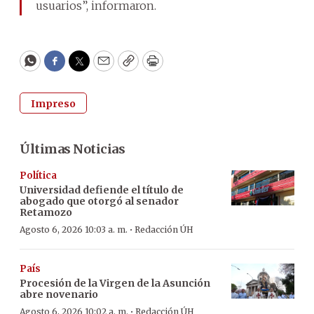
usuarios”, informaron.
WhatsApp
Facebook
Twitter
Email
Copy
Print
Impreso
Últimas Noticias
Política
Universidad defiende el título de
abogado que otorgó al senador
Retamozo
·
Agosto 6, 2026 10:03 a. m.
Redacción ÚH
País
Procesión de la Virgen de la Asunción
abre novenario
·
Agosto 6, 2026 10:02 a. m.
Redacción ÚH