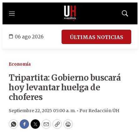
Menú
Mostrar
búsqued
06 ago 2026
ÚLTIMAS NOTICIAS
Economía
Tripartita: Gobierno buscará
hoy levantar huelga de
choferes
Septiembre 22, 2025 05:00 a. m. •
Por
Redacción ÚH
WhatsApp
Facebook
Twitter
Email
Copy
Print