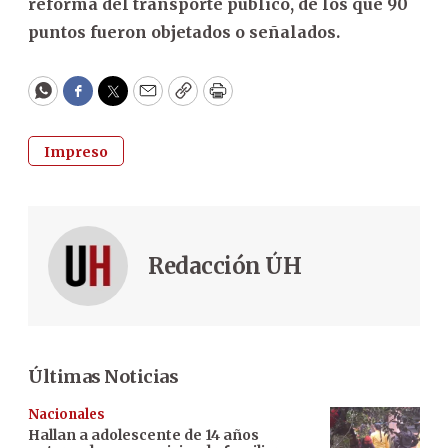
reforma del transporte público, de los que 90
puntos fueron objetados o señalados.
WhatsApp
Facebook
Twitter
Email
Copy
Print
Impreso
Redacción ÚH
Últimas Noticias
Nacionales
Hallan a adolescente de 14 años