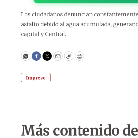
Los ciudadanos denuncian constantemente q
asfalto debido al agua acumulada, generando
capital y Central.
WhatsApp
Facebook
Twitter
Email
Copy
Print
Impreso
Más contenido de