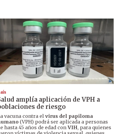
aís
Salud amplía aplicación de VPH a
poblaciones de riesgo
a vacuna contra el
virus del papiloma
humano
(VPH) podrá ser aplicada a personas
e hasta 45 años de edad con
VIH
, para quienes
ueron víctimas de violencia sexual, quienes