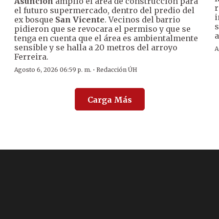
Asunción
amplió el área de construcción para
r
el futuro supermercado, dentro del predio del
i
ex bosque
San Vicente
. Vecinos del barrio
s
pidieron que se revocara el permiso y que se
a
tenga en cuenta que el área es ambientalmente
sensible y se halla a 20 metros del arroyo
A
Ferreira.
·
Agosto 6, 2026 06:59 p. m.
Redacción ÚH
Carga Más