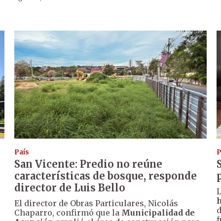
País
P
San Vicente: Predio no reúne
características de bosque, responde
director de Luis Bello
L
El director de Obras Particulares, Nicolás
d
Chaparro, confirmó que la
Municipalidad de
f