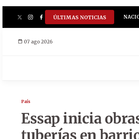
NACI
ÚLTIMAS NOTICIAS
twitter
instagram
facebook
tiktok
youtube
spotify
07 ago 2026
País
Essap inicia obra
tuberías en barrio